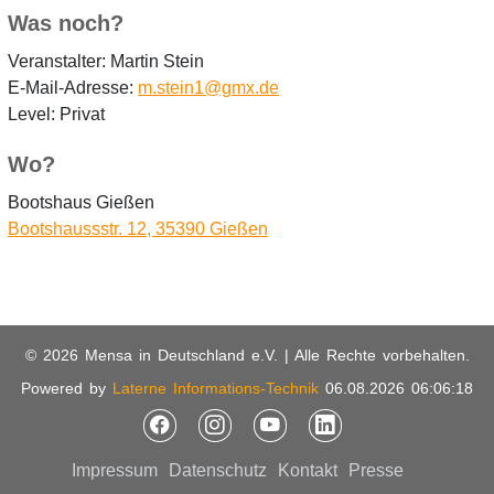
Was noch?
Veranstalter: Martin Stein
E-Mail-Adresse:
m.stein1@gmx.de
Level: Privat
Wo?
Bootshaus Gießen
Bootshaussstr. 12, 35390 Gießen
© 2026 Mensa in Deutschland e.V. | Alle Rechte vorbehalten.
Powered by
Laterne Informations-Technik
06.08.2026 06:06:18
Impressum
Datenschutz
Kontakt
Presse