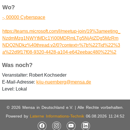
Wo?
-, 00000 Cyberspace
https://teams.microsoft.com/l/meetup-join/19%3ameeting_
NzdmMzg1NWYtMDc1Yi00MDRmLTg5NjAtZDg5MzRm
NDQ2NDkz%40thread.v2/0?context=%7b%22Tid%22%3
a%22d9f17f08-9320-4428-a104-e642eebac480%22%2
Was noch?
Veranstalter: Robert Kochseder
E-Mail-Adresse:
kiju-nuernberg@mensa.de
Level: Lokal
© 2026 Mensa in Deutschland e.V. | Alle Rechte vorbehalten.
Powered by
Laterne Informations-Technik
06.08.2026 11:24:52