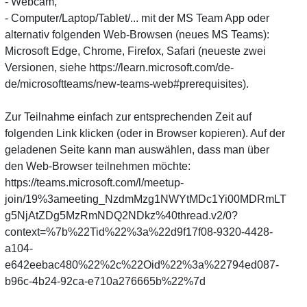
- Webcam,
- Computer/Laptop/Tablet/... mit der MS Team App oder
alternativ folgenden Web-Browsen (neues MS Teams):
Microsoft Edge, Chrome, Firefox, Safari (neueste zwei
Versionen, siehe https://learn.microsoft.com/de-
de/microsoftteams/new-teams-web#prerequisites).
Zur Teilnahme einfach zur entsprechenden Zeit auf
folgenden Link klicken (oder in Browser kopieren). Auf der
geladenen Seite kann man auswählen, dass man über
den Web-Browser teilnehmen möchte:
https://teams.microsoft.com/l/meetup-
join/19%3ameeting_NzdmMzg1NWYtMDc1Yi00MDRmLT
g5NjAtZDg5MzRmNDQ2NDkz%40thread.v2/0?
context=%7b%22Tid%22%3a%22d9f17f08-9320-4428-
a104-
e642eebac480%22%2c%22Oid%22%3a%22794ed087-
b96c-4b24-92ca-e710a276665b%22%7d